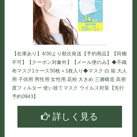
【在庫あり】4/30より順次発送【予約商品】【同梱
不可】【クーポン対象外】【メール便のみ】◆不織
布マスク1ケース50枚＋1枚入り◆マスク 白 箱 大人
用 子供用 男性用 女性用 花粉 大きめ 三層構造 高密
度フィルター 使い捨てマスク ウイルス対策【先行
予約0943】
詳しく見る